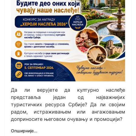
Да ли верујете да културно наслеђе
представља један од најважнијих
туристичких ресурса Србије? Да ли својим
радом, истраживањем или ангажовањем
доприносите његовом очувању и промоцији?
Опширније...