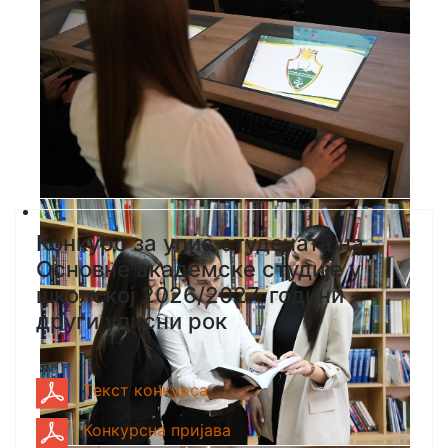
Конкурс за упис студената на
Основне академске студије у
школској 2026/2027. години -
други уписни рок
Tекст конкурса
Конкурсна пријава