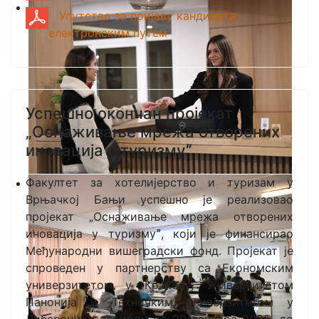
Упутство за пријаву кандидата
електронским путем
Успешно окончан пројекат
„Оснаживање мрежа отворених
иновација у туризмуˮ
Факултет за хотелијерство и туризам у
Врњачкој Бањи успешно је реализовао
пројекат „Оснаживање мрежа отворених
иновација у туризмуˮ, који је финансирао
Међународни вишеградски фонд. Пројекат је
спроведен у партнерству са Економским
универзитетом у Кракову, Универзитетом
Панонија и Техничким универзитетом у
Либерецу, у периоду од 20. јануара 2025. до