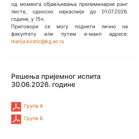
од момента објављивања прелиминарне ранг
листе, односно најкасније до 01.07.2026.
године, у 15ч.
Приговори се могу поднети лично на
факултету или путем е-маил адресе:
marija.kostic@kg.ac.rs
Решења пријемног испита
30.06.2026. године
Група А
Група Б