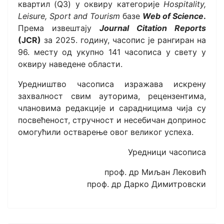
квартил (Q3) у оквиру категорије
Hospitality,
Leisure, Sport and Tourism
базе
Web of Science
.
Према извештају
Journal Citation Reports
(JCR)
за 2025. годину, часопис је рангиран на
96. месту од укупно 141 часописа у свету у
оквиру наведене области.
Уредништво часописа изражава искрену
захвалност свим ауторима, рецензентима,
члановима редакције и сарадницима чија су
посвећеност, стручност и несебичан допринос
омогућили остварење овог великог успеха.
Уредници часописа
проф. др Миљан Лековић
проф. др Дарко Димитровски