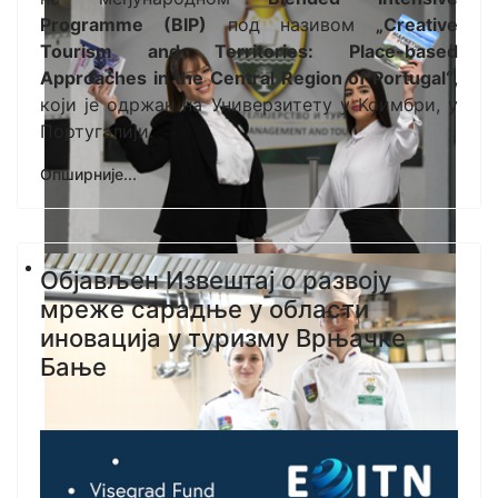
Programme (BIP)
под називом
„Creative
Tourism and Territories: Place-based
Approaches in the Central Region of Portugal“
,
који је одржан на Универзитету у Коимбри, у
Португалији.
Опширније...
Објављен Извештај о развоју
мреже сарадње у области
иновација у туризму Врњачке
Бање