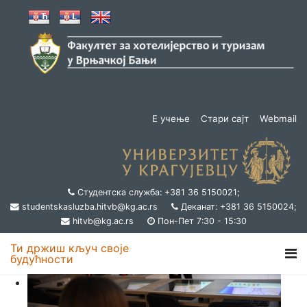
Е учење
Стари сајт
Webmail
Студентска служба: +381 36 5150021;
studentskasluzba.hitvb@kg.ac.rs
Деканат: +381 36 5150024;
hitvb@kg.ac.rs
Пон-Пет 7:30 - 15:30
Ти држиш кључ своје
будућности