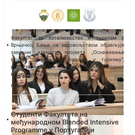
Факултет за хотелијерство и туризам у
Врњачкој Бањи са задовољством објављује
завршни извештај пројекта „Оснаживање
мрежа отворених иновација у туризму”,
реализованог уз подршку Међународног
вишеградског фонда.
Опширније...
Студенти Факултета на
међународном Blended Intensive
Programme у Португалији