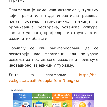
туризмуˮ.
Платформа је намењена актерима у туризму
који траже или нуде иновативна решења,
попут хотела, туристичких агенција и
организација, ресторана, установа културе,
као и студената, професора и стручњака из
различитих области.
Позивају се сви заинтересовани да се
региструју као тражиоци или понуђачи
решења за постављене изазове и прикључе
иновационој заједници у туризму.
Линк ка платформи:
https://hit-
vb.kg.ac.rs/eoitn/eduplatform/?lang=sr