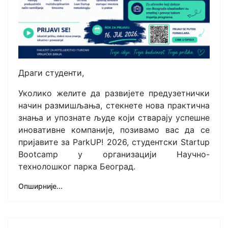
Драги студенти,
Уколико желите да развијете предузетнички
начин размишљања, стекнете нова практична
знања и упознате људе који стварају успешне
иновативне компаније, позивамо вас да се
пријавите за ParkUP! 2026, студентски Startup
Bootcamp у организацији Научно-
технолошког парка Београд.
Опширније...