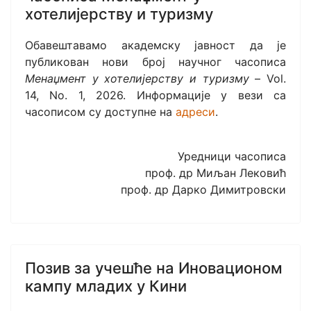
хотелијерству и туризму
Oбавештавамо академску јавност да је
публикован нови број научног часописа
Менаџмент у хотелијерству и туризму
– Vol.
14, No. 1, 2026. Информације у вези са
часописом су доступне на
адреси
.
Уредници часописа
проф. др Миљан Лековић
проф. др Дарко Димитровски
Позив за учешће на Иновационом
кампу младих у Кини