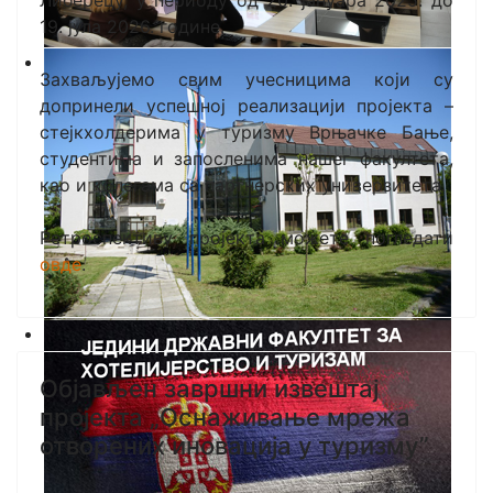
19. јула 2026. године.
Захваљујемо свим учесницима који су
допринели успешној реализацији пројекта –
стејкхолдерима у туризму Врњачке Бање,
студентима и запосленима нашег факултета,
као и колегама са партнерских универзитета.
Ретроспективу пројекта можете погледати
овде
.
Објављен завршни извештај
пројекта „Оснаживање мрежа
отворених иновација у туризму”