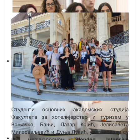
Студенти основних академских студија
Факултета за хотелијерство и туризам у
Врњачкој Бањи, Лазар Којић, Јелисавета
Милосављевић и Дуња Лукић, учествовали су
на међународном
Blended Intensive