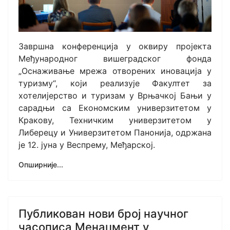
Завршна конференција у оквиру пројекта
Међународног вишеградског фонда
„Оснаживање мрежа отворених иновација у
туризму“, који реализује Факултет за
хотелијерство и туризам у Врњачкој Бањи у
сарадњи са Економским универзитетом у
Кракову, Техничким универзитетом у
Либерецу и Универзитетом Панонија, одржана
је 12. јуна у Веспрему, Међарској.
Опширније...
Публикован нови број научног
часописа Менаџмент у