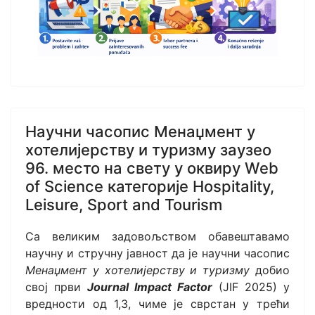
Научни часопис Менаџмент у
хотелијерству и туризму заузео
96. место на свету у оквиру Web
of Science категорије Hospitality,
Leisure, Sport and Tourism
Са великим задовољством обавештавамо
научну и стручну јавност да је научни часопис
Менаџмент у хотелијерству и туризму
добио
свој први
Journal Impact Factor
(JIF 2025) у
вредности од 1,3, чиме је сврстан у трећи