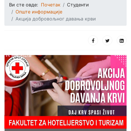
Ви сте овде:
Почетак
Студенти
Опште информације
Акција добровољног давања крви