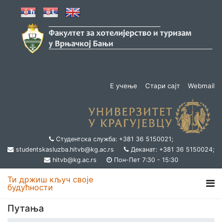
Е учење
Стари сајт
Webmail
Студентска служба: +381 36 5150021;
studentskasluzba.hitvb@kg.ac.rs
Деканат: +381 36 5150024;
hitvb@kg.ac.rs
Пон-Пет 7:30 - 15:30
Ти држиш кључ своје
будућности
Путања