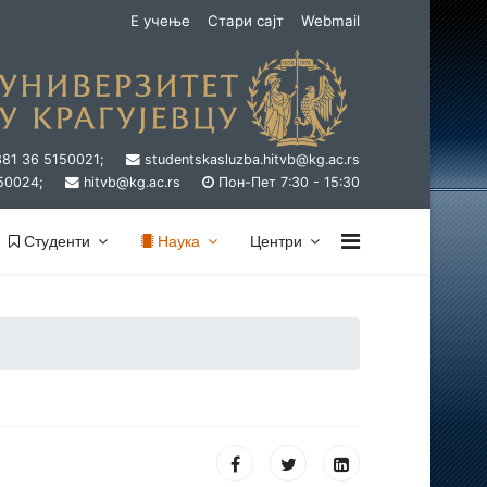
Е учење
Стари сајт
Webmail
381 36 5150021;
studentskasluzba.hitvb@kg.ac.rs
50024;
hitvb@kg.ac.rs
Пон-Пет 7:30 - 15:30
Студенти
Наука
Центри