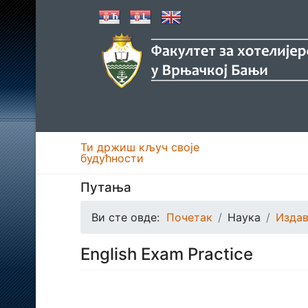
Ти држиш кључ своје
будућности
Путања
Ви сте овде:
Почетак
Наука
Издав
English Exam Practice