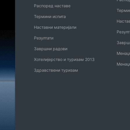
Распоред наставе
Терми
Термини испита
Наста
Наставни материјали
Резулт
Резултати
Заврш
Завршни радови
Менаџм
Хотелијерство и туризам 2013
Менаџ
Здравствени туризам