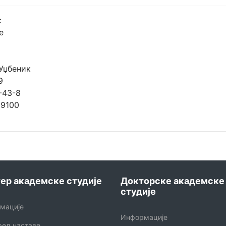
:
e
 Уџбеник
9
-43-8
69100
ер академске студије
Докторске академске
студије
мације
Информације
ред наставе