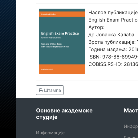
Наслов публикације
English Exam Practic
Аутор:
др Јованка Калаба
Врста публикације:
Година издања: 201
ISBN: 978-86-89949
COBISS.RS–ID: 2813
Штампа
Основне академске
Маст
студије
Инфор
Информације
Распо