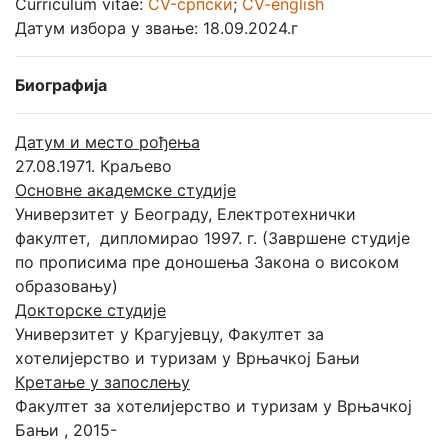
Curriculum vitae:
CV-српски
;
CV-english
Датум избора у звање: 18.09.2024.г
Биографија
Датум и место рођења
27.08.1971. Краљево
Основне академске студије
Универзитет у Београду, Електротехнички
факултет, дипломирао 1997. г. (Завршене студије
по прописима пре доношења Закона о високом
образовању)
Докторске студије
Универзитет у Крагујевцу, Факултет за
хотелијерство и туризам у Врњачкој Бањи
Кретање у запослењу
Факултет за хотелијерство и туризам у Врњачкој
Бањи , 2015-