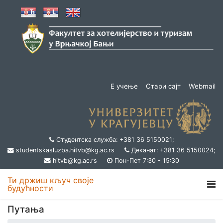
Е учење
Стари сајт
Webmail
Студентска служба: +381 36 5150021;
studentskasluzba.hitvb@kg.ac.rs
Деканат: +381 36 5150024;
hitvb@kg.ac.rs
Пон-Пет 7:30 - 15:30
Ти држиш кључ своје
будућности
Путања