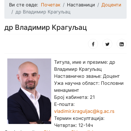
Ви сте овде:
Почетак
Наставници
Доценти
др Владимир Крагуљац
др Владимир Крагуљац
Титула, име и презиме: др
Владимир Крагуљац
Наставничко звање: Доцент
Ужа научна област: Пословни
менаџмент
Број кабинета: 21
Е-пошта:
vladimir.kraguljac@kg.ac.rs
Термин консултација:
Четвртак: 12-14ч