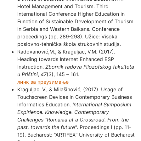
Hotel Management and Tourism. Third
International Conference Higher Education in
Function of Sustainable Development of Tourism
in Serbia and Western Balkans. Conference
proceedings (pp. 289-298). Užice: Visoka
poslovno-tehnička škola strukovnih studija.
Radovanović,M., & Kraguljac, V.M. (2017).
Heading towards Internet Enhanced ESP
Instruction.
Zbornik radova Filozofskog fakulteta
u Prištini
,
47
(3), 145 – 161.
линк за преузимање
Kraguljac, V., & Milašinović, (2017). Usage of
Touchscreen Devices in Contemporary Business
Informatics Education.
International Symposium
E
xpirience. Knowledge. Contemporary
C
hallenges
"Romania at a Crossroad. From the
past, towards the future"
. Proceedings I (pp. 11-
19). Bucharest: "ARTIFEX" University of Bucharest