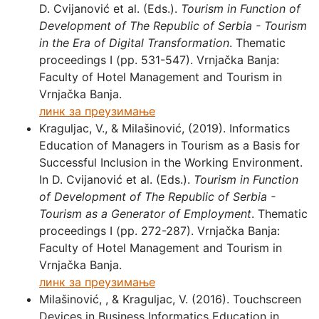
D. Cvijanović et al. (Eds.).
Tourism in Function of
Development of The Republic of Serbia
- Tourism
in the Era of Digital Transformation
. Thematic
proceedings I (pp. 531-547). Vrnjačka Banja:
Faculty of Hotel Management and Tourism in
Vrnjačka Banja.
линк за преузимање
Kraguljac, V., & Milašinović, (2019). Informatics
Education of Managers in Tourism as a Basis for
Successful Inclusion in the Working Environment.
In D. Cvijanović et al. (Eds.).
Tourism in Function
of Development of The Republic of Serbia
-
Tourism as a Generator of Employment
. Thematic
proceedings I (pp. 272-287). Vrnjačka Banja:
Faculty of Hotel Management and Tourism in
Vrnjačka Banja.
линк за преузимање
Milašinović, , & Kraguljac, V. (2016). Touchscreen
Devices in Business Informatics Education in