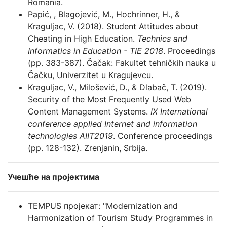
Romania.
Papić, , Blagojević, M., Hochrinner, H., &
Kraguljac, V. (2018). Student Attitudes about
Cheating in High Education.
Technics and
Informatics in Education - TIE 2018
. Proceedings
(pp. 383-387). Čačak: Fakultet tehničkih nauka u
Čačku, Univerzitet u Kragujevcu.
Kraguljac, V., Milošević, D., & Dlabač, T. (2019).
Security of the Most Frequently Used Web
Content Management Systems.
IX International
conference applied Internet and information
technologies AIIT2019
. Conference proceedings
(pp. 128-132). Zrenjanin, Srbija.
Учешће на пројектима
TEMPUS пројекат: "Modernization and
Harmonization of Tourism Study Programmes in