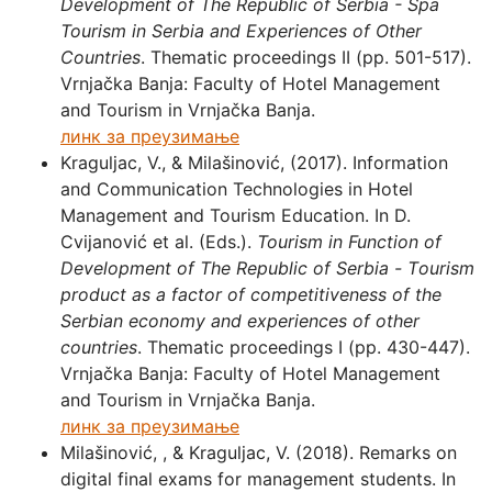
Development of The Republic of Serbia
- Spa
Tourism in Serbia and Experiences of Other
Countries
. Thematic proceedings II (pp. 501-517).
Vrnjačka Banja: Faculty of Hotel Management
and Tourism in Vrnjačka Banja.
линк за преузимање
Kraguljac, V., & Milašinović, (2017). Information
and Communication Technologies in Hotel
Management and Tourism Education. In D.
Cvijanović et al. (Eds.).
Tourism in Function of
Development of The Republic of Serbia
- Тourism
product as a factor of competitiveness of the
Serbian economy and experiences of other
countries
. Thematic proceedings I (pp. 430-447).
Vrnjačka Banja: Faculty of Hotel Management
and Tourism in Vrnjačka Banja.
линк за преузимање
Milašinović, , & Kraguljac, V. (2018). Remarks on
digital final exams for management students. In