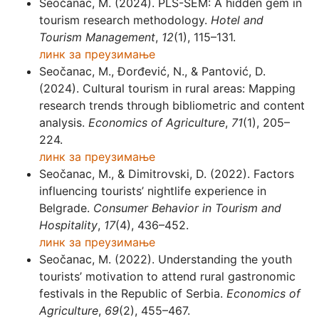
Seočanac, M. (2024). PLS-SEM: A hidden gem in
tourism research methodology.
Hotel and
Tourism Management
,
12
(1), 115–131.
линк за преузимање
Seočanac, M., Đorđević, N., & Pantović, D.
(2024). Cultural tourism in rural areas: Mapping
research trends through bibliometric and content
analysis.
Economics of Agriculture
,
71
(1), 205–
224.
линк за преузимање
Seočanac, M., & Dimitrovski, D. (2022). Factors
influencing tourists’ nightlife experience in
Belgrade.
Consumer Behavior in Tourism and
Hospitality
,
17
(4), 436–452.
линк за преузимање
Seočanac, M. (2022). Understanding the youth
tourists’ motivation to attend rural gastronomic
festivals in the Republic of Serbia.
Economics of
Agriculture
,
69
(2), 455–467.