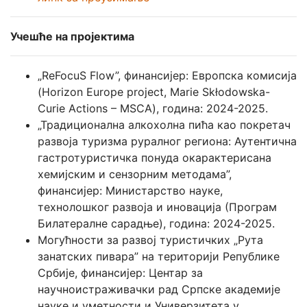
Учешће на пројектима
„ReFocuS Flow”, финансијер: Европска комисија
(Horizon Europe project, Marie Skłodowska-
Curie Actions – MSCA), година: 2024-2025.
„Традиционална алкохолна пића као покретач
развоја туризма руралног региона: Аутентична
гастротуристичка понуда окарактерисана
хемијским и сензорним методама”,
финансијер: Министарство науке,
технолошког развоја и иновација (Програм
Билатералне сарадње), година: 2024-2025.
Могућности за развој туристичких „Рута
занатских пивара” на територији Републике
Србије, финансијер: Центар за
научноистраживачки рад Српскe академијe
науке и уметности и Универзитета у