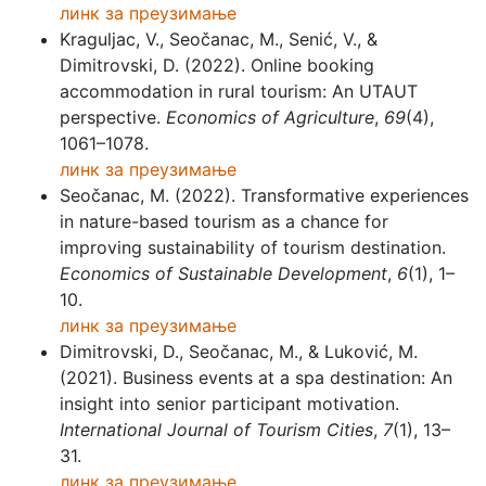
линк за преузимање
Kraguljac, V., Seočanac, M., Senić, V., &
Dimitrovski, D. (2022). Online booking
accommodation in rural tourism: An UTAUT
perspective.
Economics of Agriculture
,
69
(4),
1061–1078.
линк за преузимање
Seočanac, M. (2022). Transformative experiences
in nature-based tourism as a chance for
improving sustainability of tourism destination.
Economics of Sustainable Development
,
6
(1), 1–
10.
линк за преузимање
Dimitrovski, D., Seočanac, M., & Luković, M.
(2021). Business events at a spa destination: Аn
insight into senior participant motivation.
International Journal of Tourism Cities
,
7
(1), 13–
31.
линк за преузимање