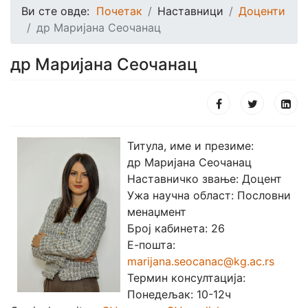
Ви сте овде:
Почетак
Наставници
Доценти
др Маријана Сеочанац
др Маријана Сеочанац
Титула, име и презиме:
др Маријана Сеочанац
Наставничко звање: Доцент
Ужа научна област: Пословни
менаџмент
Број кабинета: 26
Е-пошта:
marijana.seocanac@kg.ac.rs
Термин консултација:
Понедељак: 10-12ч