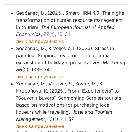
Seočanac, M. (2025). Smart HRM 4.0: The digital
transformation of human resource management
in tourism.
The European Journal of Applied
Economics
,
22
(1), 18–31.
линк за преузимање
Seočanac, M., & Veljović, I. (2025). Stress in
paradise: Empirical evidence on emotional
exhaustion of holiday representatives.
Marketing
,
56
(2), 133–134.
линк за преузимање
Seočanac, M., Veljović, S., Kostić, M., &
Hroboňová, K. (2025). From “Experiencers” to
“Souvenir buyers”: Segmenting Serbian tourists
based on motivations for purchasing local
liqueurs while travelling.
Hotel and Tourism
Management
,
13
(1), 41–57.
линк за преузимање