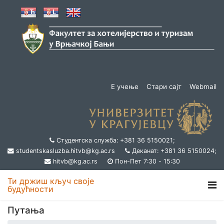
Е учење
Стари сајт
Webmail
Студентска служба: +381 36 5150021;
studentskasluzba.hitvb@kg.ac.rs
Деканат: +381 36 5150024;
hitvb@kg.ac.rs
Пон-Пет 7:30 - 15:30
Ти држиш кључ своје
будућности
Путања