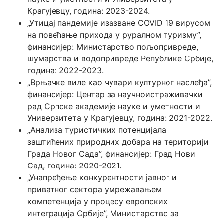
Крагујевцу, година: 2023-2024.
„Утицај пандемије изазване COVID 19 вирусом
на повећање прихода у руралном туризму”,
финансијер: Министарство пољопривреде,
шумарства и водопривреде Републике Србије,
година: 2022-2023.
„Врњачке виле као чувари културног наслеђа”,
финансијер: Центар за научноистраживачки
рад Српскe академијe науке и уметности и
Универзитета у Крагујевцу, година: 2021-2022.
„Анализа туристичких потенцијала
заштићених природних добара на територији
Града Новог Сада”, финансијер: Град Нови
Сад, година: 2020-2021.
„Унапређење конкурентности јавног и
приватног сектора умрежавањем
компетенција у процесу европских
интеграција Србије”, Министарство за