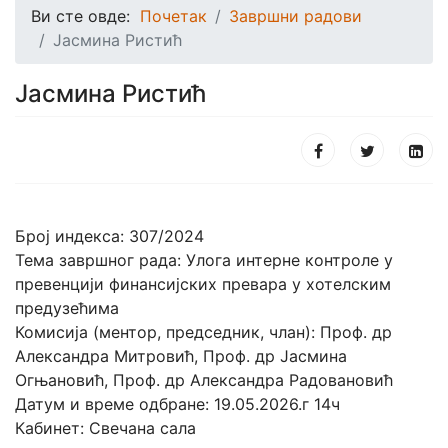
Ви сте овде:
Почетак
Завршни радови
Јасмина Ристић
Јасмина Ристић
Број индекса: 307/2024
Тема завршног рада: Улога интерне контроле у
превенцији финансијских превара у хотелским
предузећима
Комисија (ментор, председник, члан): Проф. др
Александра Митровић, Проф. др Јасмина
Огњановић, Проф. др Александра Радовановић
Датум и време одбране: 19.05.2026.г 14ч
Кабинет: Свечана сала