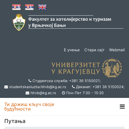
Е учење
Стари сајт
Webmail
Студентска служба: +381 36 5150021;
studentskasluzba.hitvb@kg.ac.rs
Деканат: +381 36 5150024;
hitvb@kg.ac.rs
Пон-Пет 7:30 - 15:30
Ти држиш кључ своје
будућности
Путања