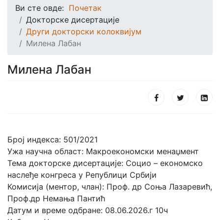
Ви сте овде:
Почетак
Докторске дисертације
Други докторски колоквијум
Милена Лабан
Милена Лабан
Број индекса: 501/2021
Ужа научна област: Макроекономски менаџмент
Тема докторске дисертације: Социо – економско
наслеђе конгреса у Републици Србији
Комисија (ментор, члан): Проф. др Соња Лазаревић,
Проф.др Немања Пантић
Датум и време одбране: 08.06.2026.г 10ч