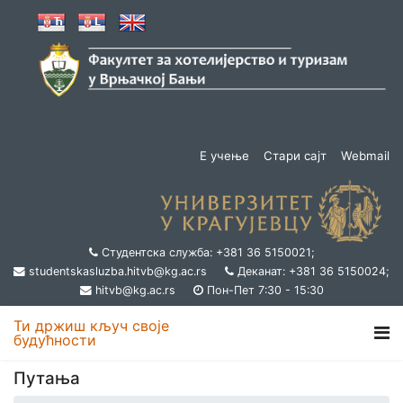
Е учење
Стари сајт
Webmail
Студентска служба: +381 36 5150021;
studentskasluzba.hitvb@kg.ac.rs
Деканат: +381 36 5150024;
hitvb@kg.ac.rs
Пон-Пет 7:30 - 15:30
Ти држиш кључ своје
будућности
Путања