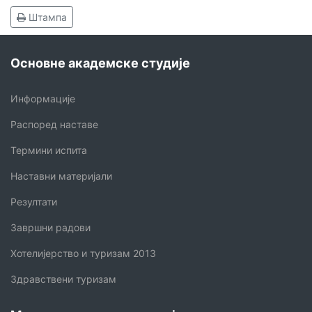
Штампа
Основне академске студије
Информације
Распоред наставе
Термини испита
Наставни материјали
Резултати
Завршни радови
Хотелијерство и туризам 2013
Здравствени туризам