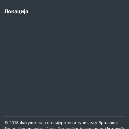
Локација
© 2018 Факултет за хотелијерство и туризам у Врњачкој
Бањи. Израда сајта:
Саша Ђуровић
и Александар Митровић