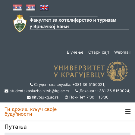
Е учење
Стари сајт
Webmail
Студентска служба: +381 36 5150021;
studentskasluzba.hitvb@kg.ac.rs
Деканат: +381 36 5150024;
hitvb@kg.ac.rs
Пон-Пет 7:30 - 15:30
Ти држиш кључ своје
будућности
Путања