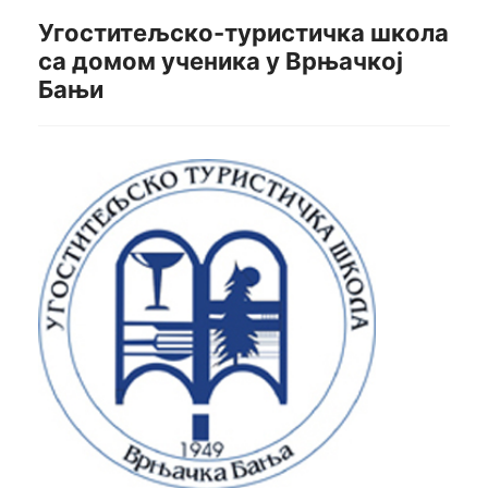
Угоститељско-туристичка школа
са домом ученика у Врњачкој
Бањи