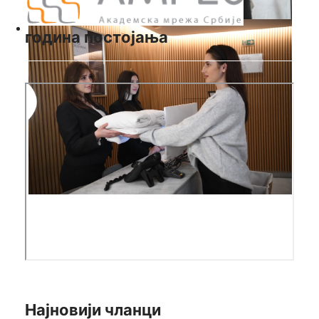
година постојања
Најновији чланци