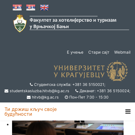
Е учење
Стари сајт
Webmail
Студентска служба: +381 36 5150021;
studentskasluzba.hitvb@kg.ac.rs
Деканат: +381 36 5150024;
hitvb@kg.ac.rs
Пон-Пет 7:30 - 15:30
Ти држиш кључ своје
будућности