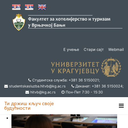
Е учење
Стари сајт
Webmail
Студентска служба: +381 36 5150021;
studentskasluzba.hitvb@kg.ac.rs
Деканат: +381 36 5150024;
hitvb@kg.ac.rs
Пон-Пет 7:30 - 15:30
Ти држиш кључ своје
будућности