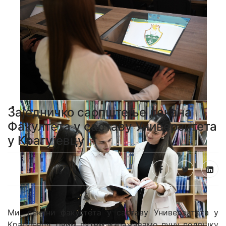
Заједничко саопштење декана
Факултета у саставу Универзитета
у Крагујевцу
Ми, декани факултета у саставу Универзитета у
Крагујевцу, овим путем изражавамо пуну подршку