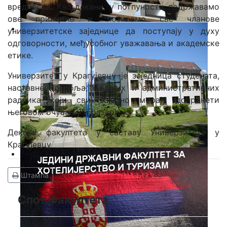
вредности. Као декани, у потпуности подржавамо
ове принципе и позивамо све чланове
универзитетске заједнице да поступају у духу
одговорности, међусобног уважавања и академске
етике.
Универзитет у Крагујевцу је заједница студената,
наставног особља, научних и административних
радника који сви заједно морају допринети
његовом очувању и развоју.
Декани факултета у саставу Универзитета у
Крагујевцу
Штампа
Спот Факултета