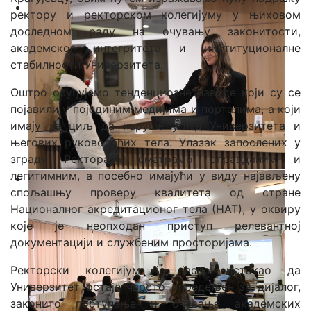
ректору и ректорском колегијуму у њиховом
доследном раду на очувању законитости,
академског интегритета и институционалне
стабилности Универзитета.
Оштро осуђујемо тенденциозне наводе који су се
појавили у појединим медијима и порталима, а који
имају за циљ да наруше углед Универзитета и
његових руководећих тела. Улазак запослених у
зграду Ректората сматрамо оправданим и
легитимним, а посебно имајући у виду најављену
спољашњу проверу квалитета од стране
Националног акредитационог тела (НАТ), у оквиру
које је неопходан приступ релевантној
документацији и службеним просторијама.
Ректорски колегијум је јасно истакао да
Универзитет остаје чврсто опредељен за дијалог,
законито поступање и очување академских