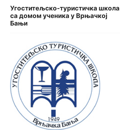
Угоститељско-туристичка школа
са домом ученика у Врњачкој
Бањи