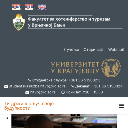
Е учење
Стари сајт
Webmail
Студентска служба: +381 36 5150021;
studentskasluzba.hitvb@kg.ac.rs
Деканат: +381 36 5150024;
hitvb@kg.ac.rs
Пон-Пет 7:30 - 15:30
Ти држиш кључ своје
будућности