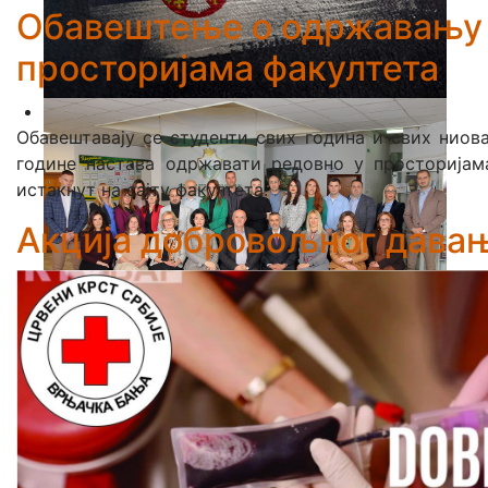
Обавештење о одржавању 
просторијама факултета
Обавештавају се студенти свих година и свих ниова
године настава одржавати редовно у просторијам
истакнут на сајту факултета.
Акција добровољног дава