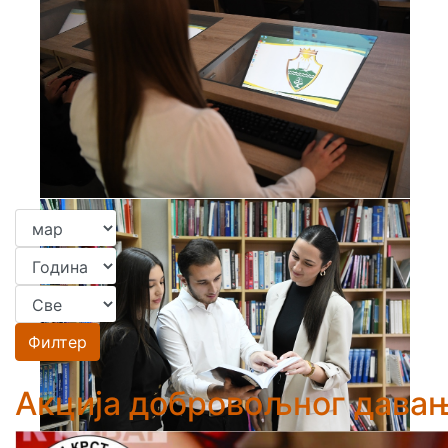
Филтер
Акција добровољног дава