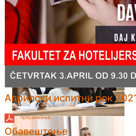
Априлски испитни рок 2021
преузимање
Обавештење