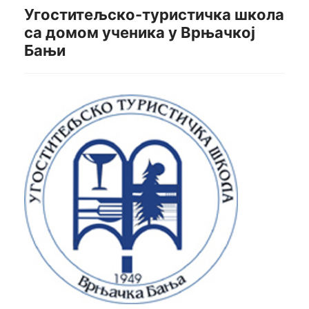
Угоститељско-туристичка школа
са домом ученика у Врњачкој
Бањи