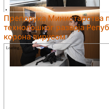
Препорука Министарства п
технолошког развоја Репуб
корона вирусом