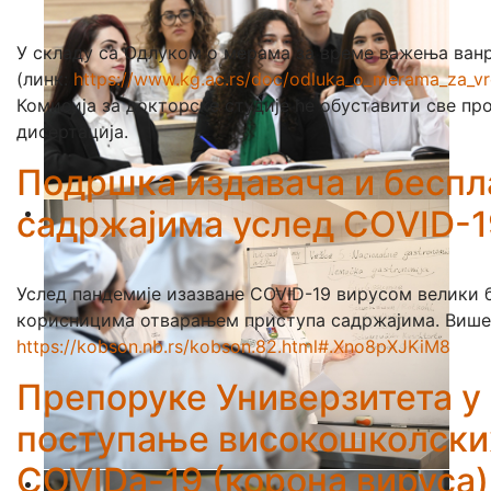
У складу са Одлуком о мерама за време важења ван
(линк:
https://www.kg.ac.rs/doc/odluka_o_merama_za_vr
Комисија за докторске студије ће обуставити све пр
дисертација.
Подршка издавача и беспл
садржајима услед COVID-1
Услед пандемије изазване COVID-19 вирусом велики 
корисницима отварањем приступа садржајима. Више 
https://kobson.nb.rs/kobson.82.html#.Xno8pXJKiM8
Препоруке Универзитета у 
поступање високошколских
COVIDa-19 (корона вируса)